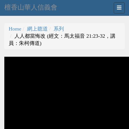
檀香山華人信義會
Home
網上聼道
系列
人人都當悔改 (經文：馬太福音 21:23-32，講
員：朱柯傳道)