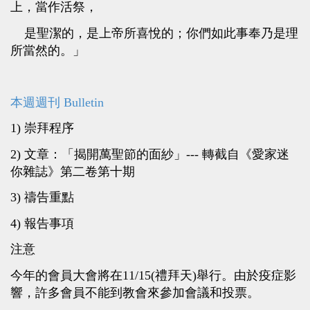
上，當作活祭，
是聖潔的，是上帝所喜悅的；你們如此事奉乃是理
所當然的。」
本週週刊 Bulletin
1) 崇拜程序
2) 文章：「揭開萬聖節的面紗」--- 轉截自《愛家迷
你雜誌》第二卷第十期
3) 禱告重點
4) 報告事項
注意
今年的會員大會將在11/15(禮拜天)舉行。由於疫症影
響，許多會員不能到教會來參加會議和投票。