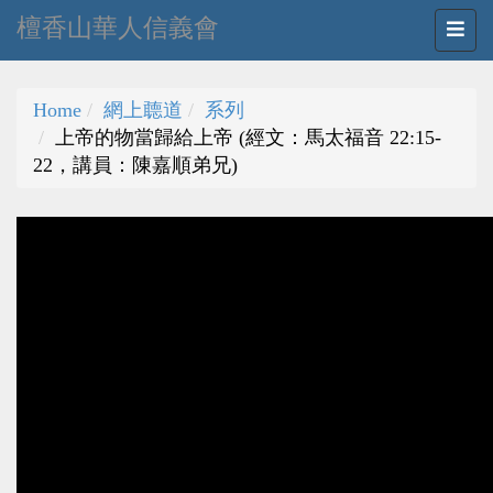
檀香山華人信義會
Home
網上聼道
系列
上帝的物當歸給上帝 (經文：馬太福音 22:15-
22，講員：陳嘉順弟兄)