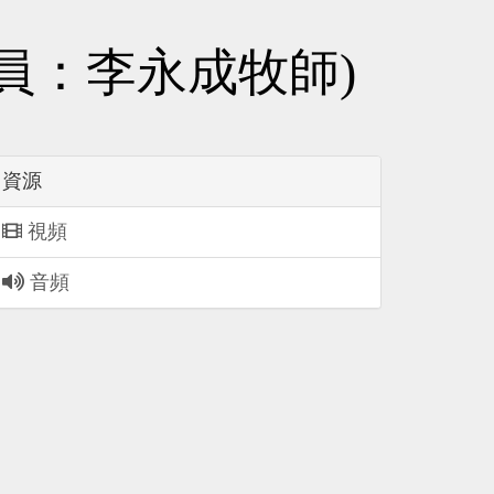
講員：李永成牧師)
資源
視頻
音頻