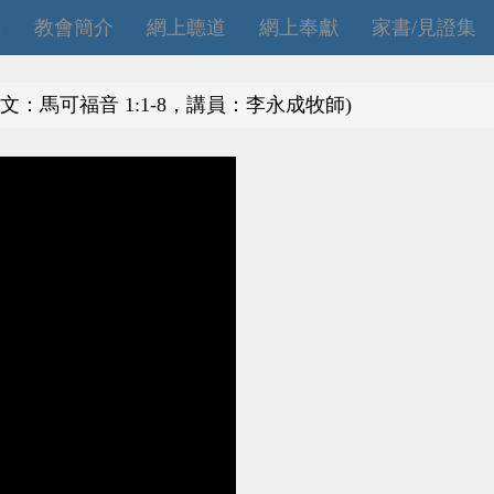
拜
教會簡介
網上聼道
網上奉獻
家書/見證集
文：馬可福音 1:1-8，講員：李永成牧師)