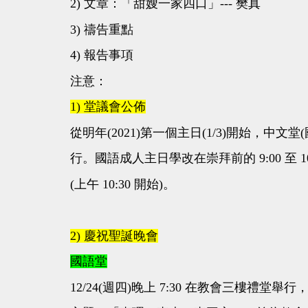
2) 文章：「甜嫂一家四口」--- 樊真
3) 禱告重點
4) 報告事項
注意：
1) 堂議會公佈
從明年(2021)第一個主日(1/3)開始，中文堂
行。國語成人主日學改在崇拜前的 9:00 至 
(上午 10:30 開始)。
2) 慶祝聖誕晚會
國語堂
12/24(週四)晚上 7:30 在教會三樓禮堂舉行，網上