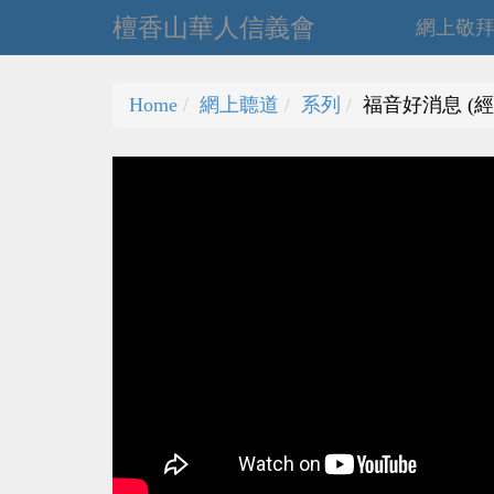
檀香山華人信義會
網上敬
Home
網上聼道
系列
福音好消息 (經