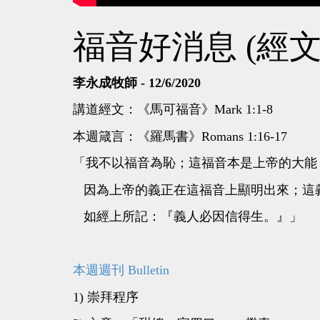
福音好消息 (經文
李永成牧師 - 12/6/2020
講道經文：《馬可福音》Mark 1:1-8
本週箴言：《羅馬書》Romans 1:16-17
「我不以福音為恥；這福音本是上帝的大能
因為上帝的義正在這福音上顯明出來；這
如經上所記：『義人必因信得生。』」
本週週刊 Bulletin
1) 崇拜程序