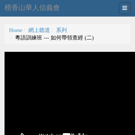
檀香山華人信義會
Home
網上聼道
系列
粵語訓練班 --- 如何帶領查經 (二)