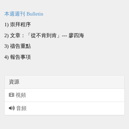
本週週刊 Bulletin
1) 崇拜程序
2) 文章：「從不肯到肯」--- 廖四海
3) 禱告重點
4) 報告事項
資源
視頻
音頻