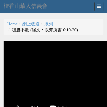
檀香山華人信義會
Home
網上聼道
系列
穩勝不敗 (經文：以弗所書 6:10-20)