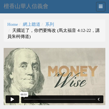
檀香山華人信義會
Home
網上聼道
系列
天國近了，你們要悔改 (馬太福音 4:12-22，講
員朱柯傳道)