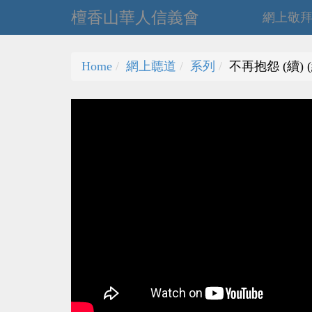
檀香山華人信義會
網上敬
Home
網上聼道
系列
不再抱怨 (續) 