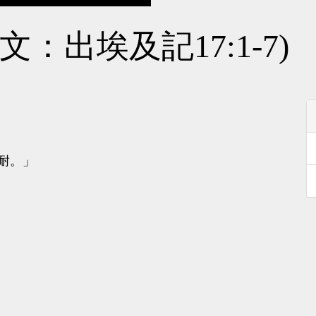
經文：出埃及記17:1-7)
耐。」