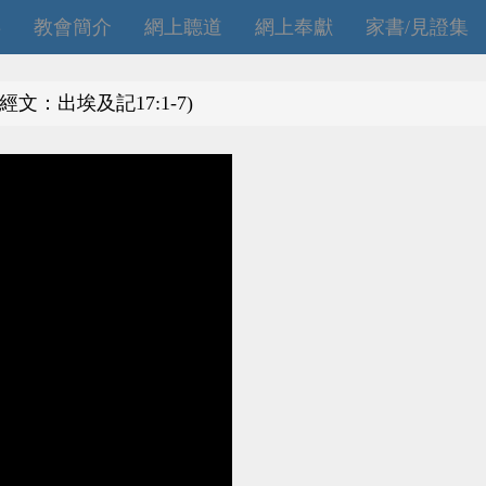
拜
教會簡介
網上聼道
網上奉獻
家書/見證集
(經文：出埃及記17:1-7)