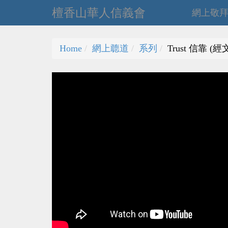
檀香山華人信義會
網上敬
Home
網上聼道
系列
Trust 信靠 (經