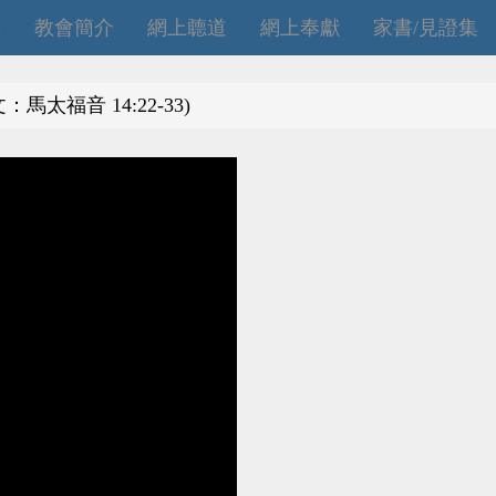
拜
教會簡介
網上聼道
網上奉獻
家書/見證集
文：馬太福音 14:22-33)