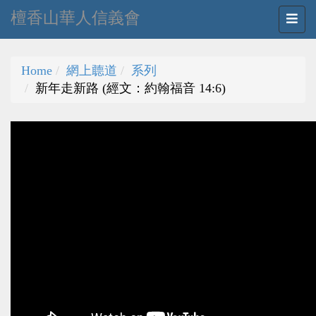
檀香山華人信義會
Home
網上聼道
系列
新年走新路 (經文：約翰福音 14:6)