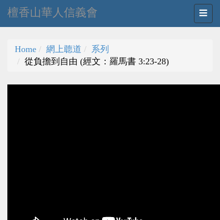
檀香山華人信義會
Home
網上聼道
系列
從負擔到自由 (經文：羅馬書 3:23-28)