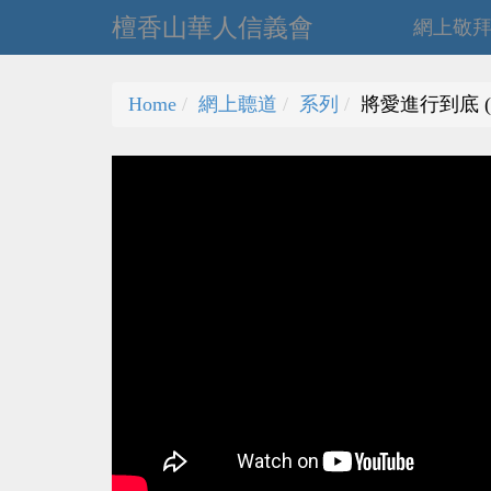
檀香山華人信義會
網上敬
Home
網上聼道
系列
將愛進行到底 (經