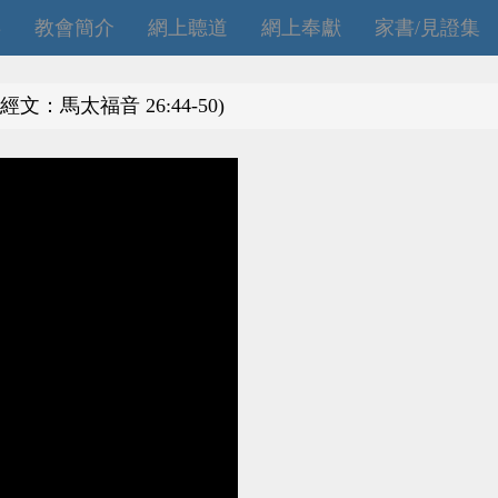
拜
教會簡介
網上聼道
網上奉獻
家書/見證集
文：馬太福音 26:44-50)