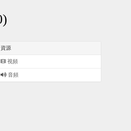
)
資源
視頻
音頻