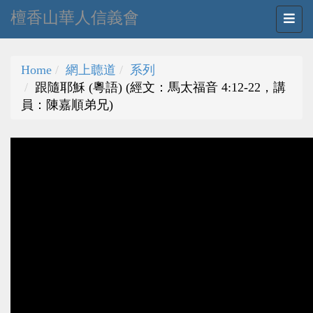
檀香山華人信義會
Home
網上聼道
系列
跟隨耶穌 (粵語) (經文：馬太福音 4:12-22，講
員：陳嘉順弟兄)