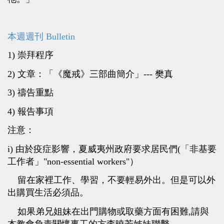
本週週刊 Bulletin
1) 崇拜程序
2) 文章：「《魔戒》三部曲簡介」--- 樊真
3) 禱告重點
4) 報告事項
注意：
i) 由於疫症影響，夏威夷州政府要求居民們(「非基要
工作者」"non-essential workers"）
留在家裡工作、學習，不要輕易外出。但是可以外
出購買生活必須品。
如果弟兄姐妹在出門購物或取藥方面有困難,請與
本教會負責關懷事工的方李曉芳姊妹聯繫。