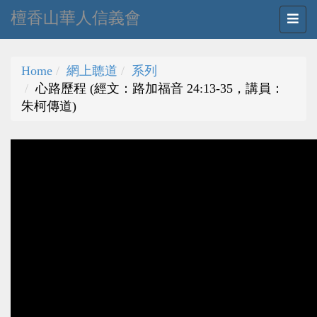
檀香山華人信義會
Home
網上聼道
系列
心路歷程 (經文：路加福音 24:13-35，講員：
朱柯傳道)