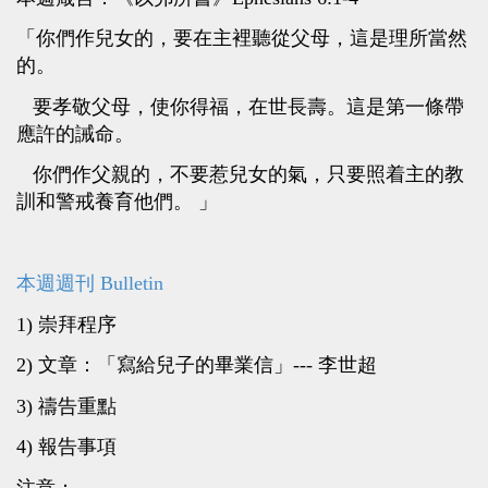
「你們作兒女的，要在主裡聽從父母，這是理所當然
的。
要孝敬父母，使你得福，在世長壽。這是第一條帶
應許的誡命。
你們作父親的，不要惹兒女的氣，只要照着主的教
訓和警戒養育他們。 」
本週週刊 Bulletin
1) 崇拜程序
2) 文章：「寫給兒子的畢業信」--- 李世超
3) 禱告重點
4) 報告事項
注意：