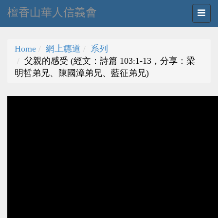
檀香山華人信義會
Home
網上聼道
系列
父親的感受 (經文：詩篇 103:1-13，分享：梁
明哲弟兄、陳國漳弟兄、藍征弟兄)